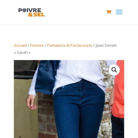
Accueil
/
Femme
/
Pantalons & Pantacourts
/ Jean Denim
« Sarah »