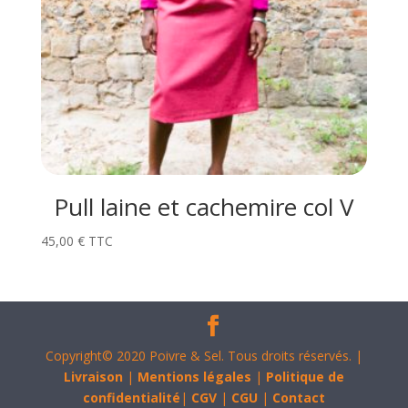
Pull laine et cachemire col V
45,00
€
TTC
Copyright© 2020 Poivre & Sel. Tous droits réservés. |
Livraison
|
Mentions légales
|
Politique de
confidentialité
|
CGV
|
CGU
|
Contact