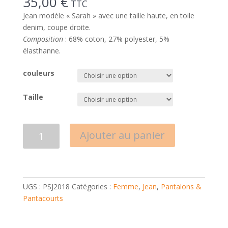
35,00
€
TTC
Jean modèle « Sarah » avec une taille haute, en toile
denim, coupe droite.
Composition
: 68% coton, 27% polyester, 5%
élasthanne.
couleurs
Taille
quantité
Ajouter au panier
de
Jean
Denim
"Sarah"
UGS :
PSJ2018
Catégories :
Femme
,
Jean
,
Pantalons &
Pantacourts